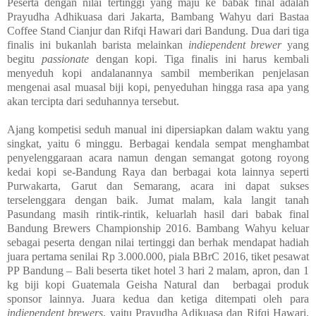
Peserta dengan nilai tertinggi yang maju ke babak final adalah
Prayudha Adhikuasa dari Jakarta, Bambang Wahyu dari Bastaa
Coffee Stand Cianjur dan Rifqi Hawari dari Bandung. Dua dari tiga
finalis ini bukanlah barista melainkan
indiependent brewer
yang
begitu
passionate
dengan kopi. Tiga finalis ini harus kembali
menyeduh kopi andalanannya sambil memberikan penjelasan
mengenai asal muasal biji kopi, penyeduhan hingga rasa apa yang
akan tercipta dari seduhannya tersebut.
Ajang kompetisi seduh manual ini dipersiapkan dalam waktu yang
singkat, yaitu 6 minggu. Berbagai kendala sempat menghambat
penyelenggaraan acara namun dengan semangat gotong royong
kedai kopi se-Bandung Raya dan berbagai kota lainnya seperti
Purwakarta, Garut dan Semarang, acara ini dapat sukses
terselenggara dengan baik. Jumat malam, kala langit tanah
Pasundang masih rintik-rintik, keluarlah hasil dari babak final
Bandung Brewers Championship 2016. Bambang Wahyu keluar
sebagai peserta dengan nilai tertinggi dan berhak mendapat hadiah
juara pertama senilai Rp 3.000.000, piala BBrC 2016, tiket pesawat
PP Bandung – Bali beserta tiket hotel 3 hari 2 malam, apron, dan 1
kg biji kopi Guatemala Geisha Natural dan berbagai produk
sponsor lainnya. Juara kedua dan ketiga ditempati oleh para
indiependent brewers
, yaitu Prayudha Adikuasa dan Rifqi Hawari.