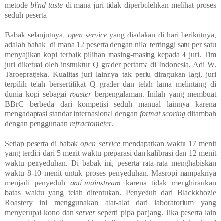
metode
blind taste
di mana juri tidak diperbolehkan melihat proses
seduh peserta
Babak selanjutnya,
open service
yang diadakan di hari berikutnya,
adalah babak
di mana 12 peserta dengan nilai tertinggi satu per satu
menyajikan kopi terbaik pilihan masing-masing kepada 4 juri. Tim
juri diketuai oleh instruktur Q grader pertama di Indonesia, Adi W.
Taroepratjeka. Kualitas juri lainnya tak perlu diragukan lagi, juri
terpilih telah bersertifikat Q grader dan telah lama melintang di
dunia kopi sebagai
roaster
berpengalaman. Inilah yang membuat
BBrC berbeda dari kompetisi seduh manual lainnya karena
mengadaptasi standar internasional dengan
format scoring
ditambah
dengan penggunaan
refractometer
.
Setiap peserta di babak
open service
mendapatkan waktu 17 menit
yang terdiri dari 5 menit waktu preparasi dan kalibrasi dan 12 menit
waktu penyeduhan. Di babak ini, peserta rata-rata menghabiskan
waktu 8-10 menit untuk proses penyeduhan. Masropi nampaknya
menjadi penyeduh
anti-mainstream
karena tidak menghiraukan
batas waktu yang telah ditentukan. Penyeduh dari Blackkhozie
Roastery ini menggunakan alat-alat dari laboratorium yang
menyerupai kono dan
server
seperti pipa panjang. Jika peserta lain