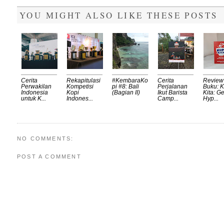
YOU MIGHT ALSO LIKE THESE POSTS
Cerita
Rekapitulasi
#KembaraKo
Cerita
Review
Perwakilan
Kompetisi
pi #8: Bali
Perjalanan
Buku: K
Indonesia
Kopi
(Bagian II)
Ikut Barista
Kita: Ge
untuk K...
Indones...
Camp...
Hyp...
NO COMMENTS:
POST A COMMENT