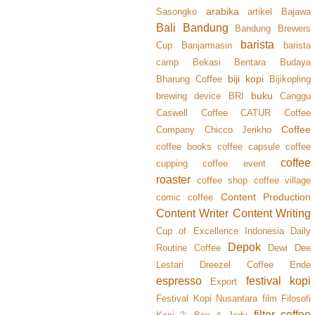
arabika
Sasongko
artikel
Bajawa
Bali
Bandung
Bandung Brewers
barista
Cup
Banjarmasin
barista
camp
Bekasi
Bentara Budaya
biji kopi
Bharung Coffee
Bijikopling
buku
brewing device
BRI
Canggu
Caswell Coffee
CATUR Coffee
Coffee
Company
Chicco Jerikho
coffee books
coffee capsule
coffee
coffee
cupping
coffee event
roaster
coffee shop
coffee village
Content Production
comic coffee
Content Writer
Content Writing
Cup of Excellence Indonesia
Daily
Depok
Routine Coffee
Dewi Dee
Lestari
Dreezel Coffee
Ende
espresso
festival kopi
Export
Festival Kopi Nusantara
film
Filosofi
filter coffee