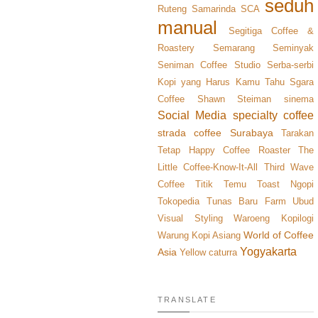
seduh
Ruteng
Samarinda
SCA
manual
Segitiga Coffee &
Roastery
Semarang
Seminyak
Seniman Coffee Studio
Serba-serbi
Kopi yang Harus Kamu Tahu
Sgara
Coffee
Shawn Steiman
sinema
Social Media
specialty coffee
strada coffee
Surabaya
Tarakan
Tetap Happy Coffee Roaster
The
Little Coffee-Know-It-All
Third Wave
Coffee
Titik Temu
Toast Ngopi
Tokopedia
Tunas Baru Farm
Ubud
Visual Styling
Waroeng Kopilogi
World of Coffee
Warung Kopi Asiang
Yogyakarta
Asia
Yellow caturra
TRANSLATE