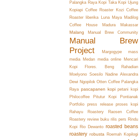
Palangka Raya
Kopi Taka
Kopi Ujung
Kopiapi Coffee Roaster
Kozi Coffee
Roaster
liberika
Luna Maya
Madilog
Coffee House
Madura
Makassar
Malang
Manual Brew Community
Manual Brew
Project
Margogype
mass
media
Medan
media online
Mencari
Kopi Flores. Beng Rahadian
Moelyono Soesilo
Nadine Alexandra
Dewi
Ngopilok
Otten Coffee
Palangka
pascapanen kopi
Raya
petani kopi
Philocoffee
Pitutur Kopi
Pontianak
Portfolio
press release
proses kopi
Rahayu Roastery
Raosen Coffee
Roastery
review buku
rilis pers
Rindu
roasted beans
Kopi
Rio Dewanto
roastery
robusta
Roemah Kopilogi