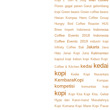
Kopi 2: Ben & Jody
Flores
gagal panen
Garut
gelombang
kopi
Green beans
Green coffee beans
Harian Kompas
Harro Coffee Group
Hungry Bird Coffee Roaster
HUS
Indonesia
Brew
Import
Indonesia
Coffee Events 2018
Indonesia
Coffee Events 2019
industri kopi
Jakarta
Infinity Coffee Bali
Java
Kalimantan
Halu
Jenar Kopi
Juria
kapsul kopi
kebun kopi
Kebun Kopi:
kedai
kedai
Coffee & Kitchen
kopi
Kedai Kopi Nusantara
KembaraKopi
Kompas
kompetisi
komunitas kopi
kopi
Kopi Kita
Kopi Kita: Geliat
Hype dan Karut-marut Masalahnya
Kopi Kumana
Kopi Mane
Kopi Pasar