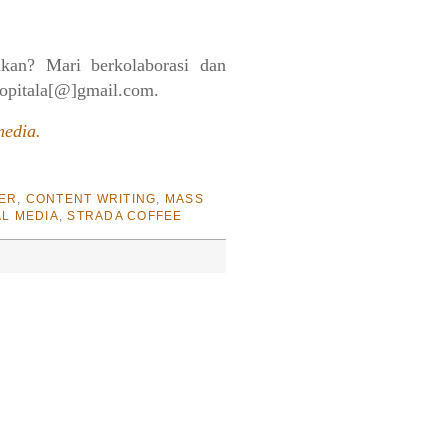
akan? Mari berkolaborasi dan
kopitala[@]gmail.com.
media.
ER
,
CONTENT WRITING
,
MASS
AL MEDIA
,
STRADA COFFEE