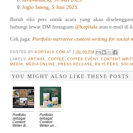
Joglo Jateng, 5 Juni 2023.
Butuh rilis pers untuk acara yang akan diselenggar
hubungi lewat DM Instagram
@kopitala
atau e-mail di 
Cek juga:
Portfolio narrative content writing for social 
POSTED BY
KOPITALA.COM
AT
7:00:00 PM
LABELS:
ARTIKEL
,
COFFEE
,
COFFEE EVENT
,
CONTENT WRIT
MEDIA
,
MEDIA ONLINE
,
PRESS RELEASE
,
RILIS PERS
,
SOCI
YOU MIGHT ALSO LIKE THESE POSTS
Portfolio
Portfolio
sebagai
sebagai
Content
Content
Writer di...
Writer un...