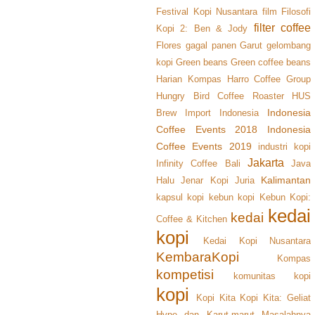
Festival Kopi Nusantara
film
Filosofi
filter coffee
Kopi 2: Ben & Jody
Flores
gagal panen
Garut
gelombang
kopi
Green beans
Green coffee beans
Harian Kompas
Harro Coffee Group
Hungry Bird Coffee Roaster
HUS
Indonesia
Brew
Import
Indonesia
Coffee Events 2018
Indonesia
Coffee Events 2019
industri kopi
Jakarta
Infinity Coffee Bali
Java
Kalimantan
Halu
Jenar Kopi
Juria
kapsul kopi
kebun kopi
Kebun Kopi:
kedai
kedai
Coffee & Kitchen
kopi
Kedai Kopi Nusantara
KembaraKopi
Kompas
kompetisi
komunitas kopi
kopi
Kopi Kita
Kopi Kita: Geliat
Hype dan Karut-marut Masalahnya