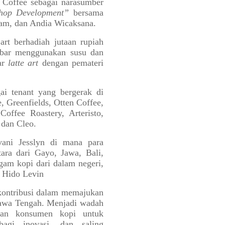
 Coffee sebagai narasumber
Shop Development”
bersama
 Alam, dan Andia Wicaksana.
art berhadiah jutaan rupiah
bar menggunakan susu dan
ar
latte art
dengan pemateri
ai tenant yang bergerak di
e, Greenfields, Otten Coffee,
offee Roastery, Arteristo,
 dan Cleo.
ani Jesslyn di mana para
ara dari Gayo, Jawa, Bali,
gam kopi dari dalam negeri,
i Hido Levin
rkontribusi dalam memajukan
 Jawa Tengah. Menjadi wadah
 dan konsumen kopi untuk
rbagi inovasi, dan saling