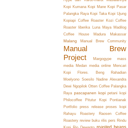
Kopi Kumana
Kopi Mane
Kopi Pasar
Palangka Raya
Kopi Taka
Kopi Ujung
Kopiapi Coffee Roaster
Kozi Coffee
Roaster
liberika
Luna Maya
Madilog
Coffee House
Madura
Makassar
Malang
Manual Brew Community
Manual Brew
Project
Margogype
mass
media
Medan
media online
Mencari
Kopi Flores. Beng Rahadian
Moelyono Soesilo
Nadine Alexandra
Dewi
Ngopilok
Otten Coffee
Palangka
pascapanen kopi
Raya
petani kopi
Philocoffee
Pitutur Kopi
Pontianak
Portfolio
press release
proses kopi
Rahayu Roastery
Raosen Coffee
Roastery
review buku
rilis pers
Rindu
roasted beans
Kopi
Rio Dewanto