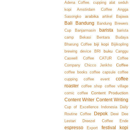
Adena Coffee. cupping
alat seduh
kopi
Amstirdam Coffee
Angga
arabika
Sasongko
artikel
Bajawa
Bali
Bandung
Bandung Brewers
barista
Cup
Banjarmasin
barista
camp
Bekasi
Bentara Budaya
biji kopi
Bharung Coffee
Bijikopling
buku
brewing device
BRI
Canggu
Caswell Coffee
CATUR Coffee
Coffee
Company
Chicco Jerikho
coffee books
coffee capsule
coffee
coffee
cupping
coffee event
roaster
coffee shop
coffee village
Content Production
comic coffee
Content Writer
Content Writing
Cup of Excellence Indonesia
Daily
Depok
Routine Coffee
Dewi Dee
Lestari
Dreezel Coffee
Ende
espresso
festival kopi
Export