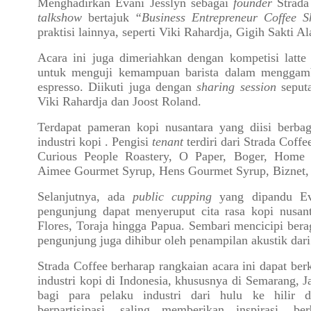
Menghadirkan Evani Jesslyn sebagai
founder
Strada
talkshow
bertajuk
“Business Entrepreneur Coffee 
praktisi lainnya, seperti Viki Rahardja, Gigih Sakti
Acara ini juga dimeriahkan dengan kompetisi latte 
untuk menguji kemampuan barista dalam menggam
espresso. Diikuti juga dengan
sharing session
seput
Viki Rahardja dan Joost Roland.
Terdapat pameran kopi nusantara yang diisi berbag
industri kopi . Pengisi
tenant
terdiri dari Strada Coffe
Curious People Roastery, O Paper, Boger, Home C
Aimee Gourmet Syrup, Hens Gourmet Syrup, Biznet,
Selanjutnya, ada
public cupping
yang dipandu Ev
pengunjung dapat menyeruput cita rasa kopi nusant
Flores, Toraja hingga Papua. Sembari mencicipi bera
pengunjung juga dihibur oleh penampilan akustik dar
Strada Coffee berharap rangkaian acara ini dapat be
industri kopi di Indonesia, khususnya di Semarang,
bagi para pelaku industri dari hulu ke hilir
berpartisipasi, saling memberikan inspirasi, be