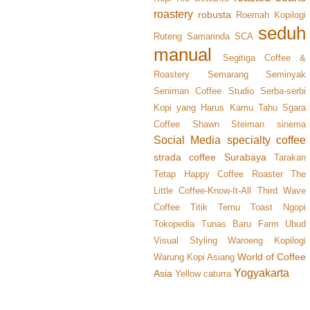
roastery
robusta
Roemah Kopilogi
seduh
Ruteng
Samarinda
SCA
manual
Segitiga Coffee &
Roastery
Semarang
Seminyak
Seniman Coffee Studio
Serba-serbi
Kopi yang Harus Kamu Tahu
Sgara
Coffee
Shawn Steiman
sinema
Social Media
specialty coffee
strada coffee
Surabaya
Tarakan
Tetap Happy Coffee Roaster
The
Little Coffee-Know-It-All
Third Wave
Coffee
Titik Temu
Toast Ngopi
Tokopedia
Tunas Baru Farm
Ubud
Visual Styling
Waroeng Kopilogi
World of Coffee
Warung Kopi Asiang
Yogyakarta
Asia
Yellow caturra