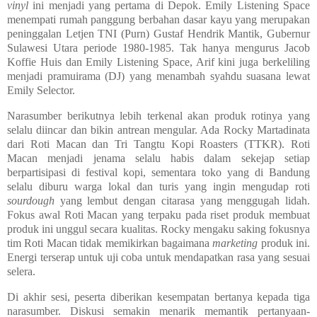
vinyl
ini menjadi yang pertama di Depok. Emily Listening Space
menempati rumah panggung berbahan dasar kayu yang merupakan
peninggalan Letjen TNI (Purn) Gustaf Hendrik Mantik, Gubernur
Sulawesi Utara periode 1980-1985. Tak hanya mengurus Jacob
Koffie Huis dan Emily Listening Space, Arif kini juga berkeliling
menjadi pramuirama (DJ) yang menambah syahdu suasana lewat
Emily Selector.
Narasumber berikutnya lebih terkenal akan produk rotinya yang
selalu diincar dan bikin antrean mengular. Ada Rocky Martadinata
dari Roti Macan dan Tri Tangtu Kopi Roasters (TTKR). Roti
Macan menjadi jenama selalu habis dalam sekejap setiap
berpartisipasi di festival kopi, sementara toko yang di Bandung
selalu diburu warga lokal dan turis yang ingin mengudap roti
sourdough
yang lembut dengan citarasa yang menggugah lidah.
Fokus awal Roti Macan yang terpaku pada riset produk membuat
produk ini unggul secara kualitas. Rocky mengaku saking fokusnya
tim Roti Macan tidak memikirkan bagaimana
marketing
produk ini.
Energi terserap untuk uji coba untuk mendapatkan rasa yang sesuai
selera.
Di akhir sesi, peserta diberikan kesempatan bertanya kepada tiga
narasumber. Diskusi semakin menarik memantik pertanyaan-