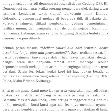
minggu tersebut terjadi demonstrasi besar di depan Gedung DPR RI.
Demonstrasi memanas ketika seorang pengendara ojek daring tewas
terlindas kendaraan taktis (rantis)
barracuda
milik Brimob.
Gelombang demonstrasi meluas di beberapa titik di Jakarta dan
kota-kota lainnya, diikuti pembakaran gedung pemerintahan,
fasilitas umum, dan penjarahan rumah-rumah pejabat. Kami pun
ikut cemas. Beberapa acara yang berlangsung di radius terdekat titik
demonstrasi pun ditunda.
Sebuah pesan masuk,
“Melihat situasi dua hari kemarin, acara
besok kita lanjut atau ada penyesuaian?”
. Saya terdiam sesaat. Ini
harus bagaimana, tanya saya dalam hati. Saya berdiskusi dengan
pengisi acara dan penyedia tempat. Kami mencapai sebuah
keputusan untuk melanjutkan acara ini, mengingat hidup harus terus
berjalan. Selain itu, lokasi kedai kopi ini juga bukan berada di
radius area demonstrasi yang selama ini berlangsung (Gedung DPR,
Polda, Mako Brimob Kwitang).
Stick to the plan.
Kami menyiapkan area yang akan menjadi lokasi
diskusi, yaitu di lantai 2 yang berisi meja panjang dan rak buku.
Bersama Mas Ari dan Enda, kami bertiga menggeser meja dan rak
buku, merapikan kursi-kursi agar tata letaknya membuat nyaman
peserta dan pembicara. Sesi
cupping
rencananya dilakukan di lantai