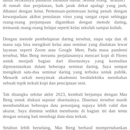
tahun berikutnya pandemi melanda dunia. Semua orang “terkunci”
di rumah dan perjalanan, baik jarak dekat apalagi yang jauh,
dibatasi dengan ketat. Pertemuan-pertemuan luring penuh dengan
kewaspadaan akibat penularan virus yang sangat cepat sehingga
ruang-ruang perjumpaan digantikan dengan metode daring,
termasuk ruang-ruang belajar seperti kelas sekolah sampai kuliah.
Dengan metode pembelajaran daring tersebut, siapa saja dan di
mana saja bisa mengikuti kelas atau seminar yang diadakan lewat
layanan seperti Zoom atau Google Meet. Pada masa pandemi
tersebut, Mas Beng meramu perjalanannya mencari kopi di Flores
untuk menjadi bagian dari disertasinya yang kemudian
dipresentasikan dalam beberapa seminar daring. Saya sempat
mengikuti satu-dua seminar daring yang terbuka untuk publik.
Menarik sekali menyimak akademisi berdialektika membahas
sebuah topik terkait kopi dan penciptaan seni.
Tak disangka sekitar akhir 2023, kembali berjumpa dengan Mas
Beng untuk diskusi seputar disertasinya. Disertasi tersebut masih
membutuhkan beberapa data penunjang supaya lebih valid dan
akurat. Saya diminta sedikit membantu di bagian ini dan tentu
dengan senang hati membagi data-data terkait.
Setahun lebih berselang, Mas Beng berhasil mempertahankan