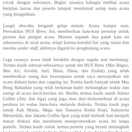
cocok dengan seleranya. Begini rasanya bahagia melihat acara
berjalan lancar dan peserta tampak menikmati setiap mata acara
yang disuguhkan.
Langit abu-abu berganti gelap malam. Acara hampir usai.
Perwakilan HUS Brew, Ari, memberikan kata-kata penutup untuk
peserta dan pengisi acara. Momen sepatah dua patah kata ini
seharusnya di awal acara, tetapi karena kondisi bar yang ramai dan
mereka
under staff
, akhirnya diganti ke penghujung acara.
Lega rasanya acara telah berakhir dengan segala aral merintang.
Terima kasih sebesar-sebesarnya untuk tim HUS Brew (Mas Bagus,
Mas Ari, Jovaldi, Joel, Bima, Dima, dan Endah) yang telah
memberikan ruang dan kesempatan untuk saya mewujudkan ide
acara diskusi buku dan
cupping
ini. Terima kasih banyak untuk Mas
Beng Rahadian yang telah berkenan hadir meluangkan waktu dan
energi di acara kecil-kecilan ini. Beribu terima kasih untuk Adena
Coffee (Aby dan Aga) yang juga mau ikut berkontribusi di acara
perdana ini walau huru-hara melanda ibukota. Terima kasih juga
untuk Kak Shinta, Mega dan Tamasya Kedai Kopi, Indonesia
Menyeduh, dan Jakarta Coffee Spot yang telah berbaik hati menjadi
teman diskusi dan membantu mempromosikan acara ini tanpa
pamrih. Terima kasih untuk semua peserta yang berani melangkah