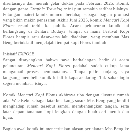
disertasinya dan meraih gelar doktor pada Februari 2025. Komik
dengan genre
Graphic Travelogue
ini pun semakin terlihat hilalnya.
Potongan materi komik muncul bertahap sebagai bagian promosi
yang bikin makin penasaran. Akhir Juni 2025, komik
Mencari Kopi
Flores
resmi terbit ke publik. Acara peluncuran komik ini
berlangsung di Bentara Budaya, tempat di mana Festival Kopi
Flores hampir satu dasawarsa lalu diadakan, yang membuat Mas
Beng berinisiatif menjelajahi tempat kopi Flores tumbuh.
Inisiatif
EXPOSE
Sangat disayangkan bahwa saya berhalangan hadir di acara
peluncuran
Mencari Kopi Flores
padahal sudah cukup lama
mengamati proses pembuatannya. Tanpa pikir panjang, saya
langsung membeli komik ini di lokapasar daring. Tak sabar ingin
segera membaca isinya.
Komik
Mencari Kopi Flores
akhirnya tiba dengan ilustrasi rumah
adat Wae Rebo sebagai latar belakang, sosok Mas Beng yang berdiri
menghadap rumah tersebut sambil membentangkan tangan, serta
latar depan tanaman kopi lengkap dengan buah ceri merah dan
hijau.
Bagian awal komik ini menceritakan alasan perjalanan Mas Beng ke