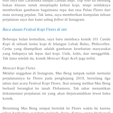
solo saya dari Larantuka sampai Labuan Bajo. Trip solo ini memang
bukan khusus untuk menjelajahi kebun kopi, tetapi setidaknya
memberikan gambaran bagaimana rupa dan rasa Pulau Flores dari
mata seorang pejalan. Tak lama, saya memberikan kumpulan tulisan
perjalanan saya dan kami saling
follow
di Instagram.
Baca ulasan Festival Kopi Flores di sini
Beberapa bulan kemudian, saya baru membaca komik
101 Canda
Kopi
di sebuah kedai kopi di bilangan Lebak Bulus, Philocoffee.
Cerita yang ditampilkan adalah gambaran keseharian masyarakat
yang hidupnya tak lepas dari kopi. Unik, kritis, dan menggelitik.
Tak lama setelah itu, komik
Mencari Kopi Aceh
juga terbit.
Mencari Kopi Flores
Melalui unggahan di Instagram, Mas Beng tampak sudah memulai
perjalanannya ke Flores pada penghujung 2019, berselang tiga
tahun dari acara Festival Kopi Flores. Ikut senang melihat Mas Beng
berhasil berangkat ke tanah Flobamora. Tak sabar menantikan
dokumentasi perjalanan ini yang akan diejawantahkan lewat buku
komik.
Beruntung Mas Beng sempat bertolak ke Flores waktu itu karena