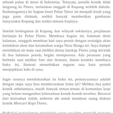
sebuah pulau di timur di Indonesia. Ternyata, penulis komik tidak
langsung ke Flores, melainkan singgah di Kupang terlebih dahulu.
Kedatangannya ke bagian barat Pulau Timor ini menjadi kisah yang
juga patut disimak, sedikit banyak memberikan gambaran
masyarakat Kupang dan tradisi minum kopinya.
Setelah berkegiatan di Kupang dan wilayah sekitarnya, perjalanan
berlanjut ke Pulau Flores. Membaca bagian ini, halaman demi
halaman, sungguh membuat hati saya penuh dengan nostalgia akan
keindahan alam dan keramahan warga Nusa Bunga ini. Saya hampir
menitikkan air mata saat melihat sketsa lanskap Flores yang tercetak
di dua halaman penuh, begitu mempesona. Ada perasaan yang
berbeda saat melihat foto dan ilustrasi, dalam konteks membaca
buku ini, ilustrasi menerbitkan segurat rasa haru pernah
menjejakkan kaki di sana.
Ingin rasanya mendiskusikan isi buku ini, pertanyaannya adalah
dengan siapa saya bisa membicarakan buku ini? Melihat dua judul
komik sebelumnya, masih banyak teman-teman di komunitas kopi
yang belum mengetahui keberadaan komik-komik tersebut. Berawal
dari keresahan inilah, terbersit ide untuk membuat ruang diskusi
komik
Mencari Kopi Flores
.