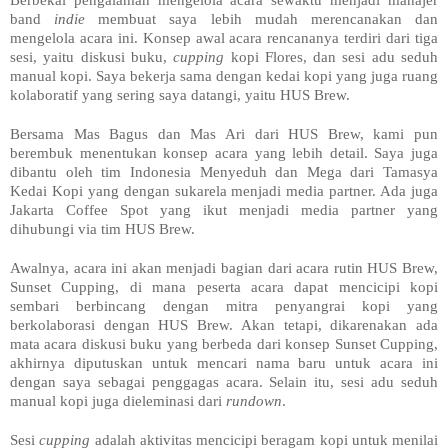
Berbekal pengalaman mengelola acara sewaktu menjadi manajer
band
indie
membuat saya lebih mudah merencanakan dan
mengelola acara ini. Konsep awal acara rencananya terdiri dari tiga
sesi, yaitu diskusi buku,
cupping
kopi Flores, dan sesi adu seduh
manual kopi. Saya bekerja sama dengan kedai kopi yang juga ruang
kolaboratif yang sering saya datangi, yaitu HUS Brew.
Bersama Mas Bagus dan Mas Ari dari HUS Brew, kami pun
berembuk menentukan konsep acara yang lebih detail. Saya juga
dibantu oleh tim Indonesia Menyeduh dan Mega dari Tamasya
Kedai Kopi yang dengan sukarela menjadi media partner. Ada juga
Jakarta Coffee Spot yang ikut menjadi media partner yang
dihubungi via tim HUS Brew.
Awalnya, acara ini akan menjadi bagian dari acara rutin HUS Brew,
Sunset Cupping, di mana peserta acara dapat mencicipi kopi
sembari berbincang dengan mitra penyangrai kopi yang
berkolaborasi dengan HUS Brew. Akan tetapi, dikarenakan ada
mata acara diskusi buku yang berbeda dari konsep Sunset Cupping,
akhirnya diputuskan untuk mencari nama baru untuk acara ini
dengan saya sebagai penggagas acara. Selain itu, sesi adu seduh
manual kopi juga dieleminasi dari
rundown
.
Sesi
cupping
adalah aktivitas mencicipi beragam kopi untuk menilai