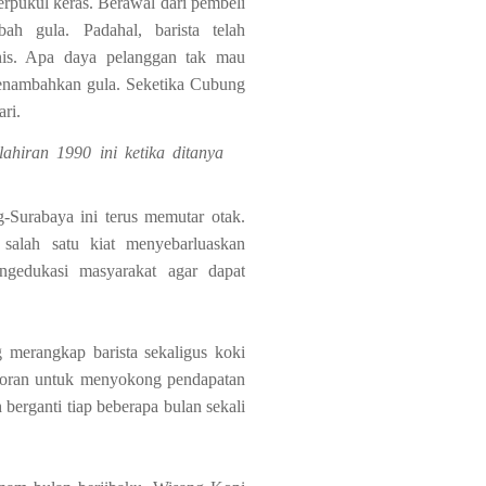
erpukul keras. Berawal dari pembeli
h gula. Padahal, barista telah
nis. Apa daya pelanggan tak mau
menambahkan gula. Seketika Cubung
ri.
ahiran 1990 ini ketika ditanya
Surabaya ini terus memutar otak.
alah satu kiat menyebarluaskan
ngedukasi masyarakat agar dapat
 merangkap barista sekaligus koki
toran untuk menyokong pendapatan
 berganti tiap beberapa bulan sekali