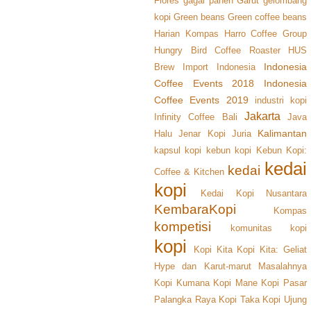
Flores
gagal panen
Garut
gelombang
kopi
Green beans
Green coffee beans
Harian Kompas
Harro Coffee Group
Hungry Bird Coffee Roaster
HUS
Indonesia
Brew
Import
Indonesia
Coffee Events 2018
Indonesia
Coffee Events 2019
industri kopi
Jakarta
Infinity Coffee Bali
Java
Kalimantan
Halu
Jenar Kopi
Juria
kapsul kopi
kebun kopi
Kebun Kopi:
kedai
kedai
Coffee & Kitchen
kopi
Kedai Kopi Nusantara
KembaraKopi
Kompas
kompetisi
komunitas kopi
kopi
Kopi Kita
Kopi Kita: Geliat
Hype dan Karut-marut Masalahnya
Kopi Kumana
Kopi Mane
Kopi Pasar
Palangka Raya
Kopi Taka
Kopi Ujung