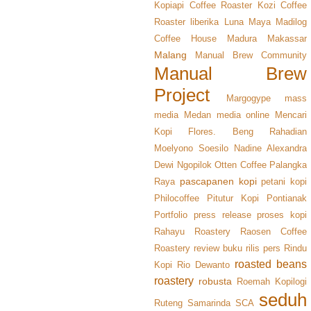
Kopiapi Coffee Roaster
Kozi Coffee
Roaster
liberika
Luna Maya
Madilog
Coffee House
Madura
Makassar
Malang
Manual Brew Community
Manual Brew
Project
Margogype
mass
media
Medan
media online
Mencari
Kopi Flores. Beng Rahadian
Moelyono Soesilo
Nadine Alexandra
Dewi
Ngopilok
Otten Coffee
Palangka
pascapanen kopi
Raya
petani kopi
Philocoffee
Pitutur Kopi
Pontianak
Portfolio
press release
proses kopi
Rahayu Roastery
Raosen Coffee
Roastery
review buku
rilis pers
Rindu
roasted beans
Kopi
Rio Dewanto
roastery
robusta
Roemah Kopilogi
seduh
Ruteng
Samarinda
SCA