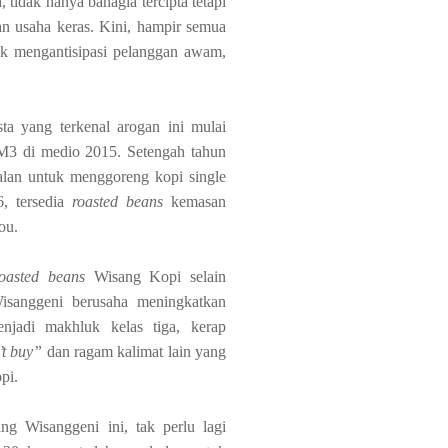
tidak hanya bahagia tercipta tetapi
dan usaha keras. Kini, hampir semua
k mengantisipasi pelanggan awam,
ta yang terkenal arogan ini mulai
M3 di medio 2015. Setengah tahun
alan untuk menggoreng kopi
single
6, tersedia
roasted beans
kemasan
hou.
roasted beans
Wisang Kopi selain
sanggeni berusaha meningkatkan
njadi makhluk kelas tiga, kerap
’t buy”
dan ragam kalimat lain yang
pi.
 Wisanggeni ini, tak perlu lagi