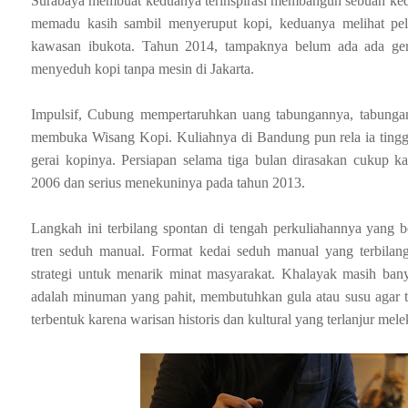
Surabaya membuat keduanya terinspirasi membangun sebuah kedai 
memadu kasih sambil menyeruput kopi, keduanya melihat pe
kawasan ibukota. Tahun 2014, tampaknya belum ada ada ger
menyeduh kopi tanpa mesin di Jakarta.
Impulsif, Cubung mempertaruhkan uang tabungannya, tabung
membuka Wisang Kopi. Kuliahnya di Bandung pun rela ia ting
gerai kopinya. Persiapan selama tiga bulan dirasakan cukup ka
2006 dan serius menekuninya pada tahun 2013.
Langkah ini terbilang spontan di tengah perkuliahannya yang b
tren seduh manual. Format kedai seduh manual yang terbilan
strategi untuk menarik minat masyarakat. Khalayak masih ba
adalah minuman yang pahit, membutuhkan gula atau susu agar t
terbentuk karena warisan historis dan kultural yang terlanjur mele