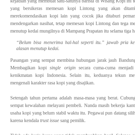
kejadian yang membuat satu-satunya barista di Wisang Kopi ini t
yang bersikeras memesan kopi Lintong yang akan ditamba
merekomendasikan kopi lain yang cocok jika ditaburi pema
mendengarkan nasihat, tetap memesan kopi Lintong dan tega 
menutup kedai mungilnya di Mampang Prapatan itu selama tiga ha
“Belum bisa menerima hal-hal seperti itu.” jawab pria kel
alasan menutup kedai.
Pasangan yang sempat membina hubungan jarak jauh Bandung-
Membagikan kopi
single origin
secara cuma-cuma menjadi s
kenikmatan kopi Indonesia. Selain itu, keduanya tekun me
mengenali karakter rasa kopi yang disajikan.
Setengah tahun pertama adalah masa-masa yang berat. Cubung
sempat kewalahan melayani pembeli. Nanda masih bekerja kan
usaha kopi yang belum stabil waktu itu. Pegawai pun datang silih
karena kendala
trust issue
sang pemilik.