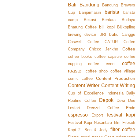
Bali
Bandung
Bandung Brewers
barista
Cup
Banjarmasin
barista
camp
Bekasi
Bentara Budaya
biji kopi
Bharung Coffee
Bijikopling
buku
brewing device
BRI
Canggu
Caswell Coffee
CATUR Coffee
Coffee
Company
Chicco Jerikho
coffee books
coffee capsule
coffee
coffee
cupping
coffee event
roaster
coffee shop
coffee village
Content Production
comic coffee
Content Writer
Content Writing
Cup of Excellence Indonesia
Daily
Depok
Routine Coffee
Dewi Dee
Lestari
Dreezel Coffee
Ende
espresso
festival kopi
Export
Festival Kopi Nusantara
film
Filosofi
filter coffee
Kopi 2: Ben & Jody