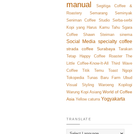
manual
Segitiga Coffee &
Roastery
Semarang
Seminyak
Seniman Coffee Studio
Serba-serbi
Kopi yang Harus Kamu Tahu
Sgara
Coffee
Shawn Steiman
sinema
Social Media
specialty coffee
strada coffee
Surabaya
Tarakan
Tetap Happy Coffee Roaster
The
Little Coffee-Know-It-All
Third Wave
Coffee
Titik Temu
Toast Ngopi
Tokopedia
Tunas Baru Farm
Ubud
Visual Styling
Waroeng Kopilogi
World of Coffee
Warung Kopi Asiang
Yogyakarta
Asia
Yellow caturra
TRANSLATE