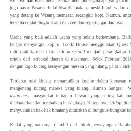
Efek Rumah Kaca benar, ketika mencipta segala apa yang dicinta, 
juga pasar. Pasar terbukti bisa diciptakan, meski butuh waktu 
yang datang ke Wisang memesan secangkir kopi. Namun, untu
tersedia coklat dingin Koldi dan cemilan seperti agar dan risol.
Usaha yang baik adalah usaha yang selalu berkembang. Baris
belajar menyangrai kopi di Toodz House menggunakan Quest 
rutin praktik, mesin Uncle John
second
menjadi perangkat and
origin
dari berbagai daerah di nusantara. Sejak Februari 201
dengan logo kucing kesayangan mereka yang hilang, yaitu Heic
Terdapat misi khusus menampilkan kucing dalam kemasan
mengenang kucing mereka yang hilang. Rumah Sangrai Wi
awareness
masyarakat terhadap hewan yang sering kali me
ditelantarkan dan terabaikan hak-haknya. Kampanye
“Adopt don
menyuarakan hak-hak binatang dituliskan di bungkus-bungkus ko
Kedai yang namanya diambil dari tokoh pewayangan Bambang