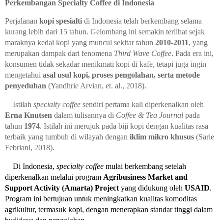
Perkembangan Specialty Coffee di Indonesia
Perjalanan
kopi spesialti
di Indonesia telah berkembang selama
kurang lebih dari 15 tahun. Gelombang ini semakin terlihat sejak
maraknya kedai kopi yang muncul sekitar tahun
2010-2011
, yang
merupakan dampak dari fenomena
T
hird Wave Coffee
. Pada era ini,
konsumen tidak sekadar menikmati kopi di kafe, tetapi juga ingin
mengetahui
asal usul kopi, proses pengolahan, serta metode
penyeduhan
(Yandhrie Arvian, et. al., 2018)
.
Istilah
specialty coffee
sendiri pertama kali diperkenalkan oleh
Erna Knutsen
dalam tulisannya di
Coffee & Tea Journal
pada
tahun
1974
. Istilah ini merujuk pada biji kopi dengan kualitas rasa
terbaik yang tumbuh di wilayah dengan
iklim mikro khusus
(Sarie
Febriani, 2018)
.
Di Indonesia,
specialty coffee
mulai berkembang setelah
diperkenalkan melalui program
Agribusiness Market and
Support Activity (Amarta) Project
yang didukung oleh
USAID
.
Program ini bertujuan untuk meningkatkan kualitas komoditas
agrikultur, termasuk kopi, dengan menerapkan standar tinggi dalam