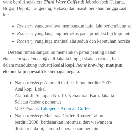
yang berdiri sejak era
T
hird Wave Coffee
di Jabodetabek (Jakarta,
Bogor, Depok, Tangerang, Bekasi) dan masih bertahan hingga saat
ini:
Roastery
 yang awalnya membangun kafe, lalu berkembang se
Roastery
 yang langsung berfokus pada produksi biji kopi un
Roastery
 yang juga menjual alat seduh dan kebutuhan horeka (
Deretan rumah sangrai ini memainkan peran penting dalam
ekosistem
specialty coffee
di Jakarta hingga skala nasional, baik
dalam mendukung industri
kedai kopi,
home brewing
, maupun
ekspor kopi spesialti
ke berbagai negara.
Nama
roastery
: Anomali Coffee
Tahun berdiri: 2007
Asal kopi: Lokal
Alamat: Jl. Senopati No. 19, Kebayoran Baru, Jakarta
Selatan (cabang pertama)
Marketplace
:
Tokopedia Anomali Coffee
Nama
roastery
: Maharaja Coffee Roaster
Tahun
berdiri: 2008 (berdasarkan informasi dari wawancara
di siniar Cikopi, namun beberapa sumber lain