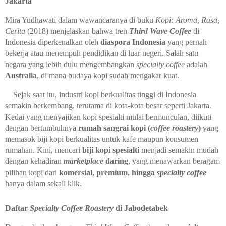
Jakarta
Mira Yudhawati dalam wawancaranya di buku
Kopi: Aroma, Rasa,
Cerita
(2018) menjelaskan bahwa tren
T
hird Wave Coffee
di
Indonesia diperkenalkan oleh
diaspora Indonesia
yang pernah
bekerja atau menempuh pendidikan di luar negeri. Salah satu
negara yang lebih dulu mengembangkan
specialty coffee
adalah
Australia
, di mana budaya kopi sudah mengakar kuat.
Sejak saat itu, industri kopi berkualitas tinggi di Indonesia
semakin berkembang, terutama di kota-kota besar seperti Jakarta.
Kedai yang menyajikan kopi spesialti mulai bermunculan, diikuti
dengan bertumbuhnya
rumah sangrai kopi (
coffee roastery
)
yang
memasok biji kopi berkualitas untuk kafe maupun konsumen
rumahan. Kini, mencari
biji kopi spesialti
menjadi semakin mudah
dengan kehadiran
marketplace
daring
, yang menawarkan beragam
pilihan kopi dari
komersial, premium, hingga
specialty coffee
hanya dalam sekali klik.
Daftar
Specialty Coffee
Roastery
di Jabodetabek