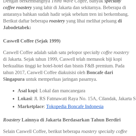
Dengan berkembangnya
Third Wave Coffee
, banyak
specialty
coffee
roastery
yang lahir di Jakarta dan sekitarnya. Beberapa di
antaranya bahkan sudah hadir sejak sebelum tren ini berkembang.
Berikut daftar beberapa
roastery
yang lihai melihat peluang
di
Jabodetabek:
Caswell Coffee (Sejak 1999)
Caswell Coffee adalah salah satu pelopor
specialty coffee
roastery
di Jakarta. Sejak tahun 1999, Caswell telah memasok biji kopi
berkualitas tinggi ke hotel-hotel dan bisnis F&B premium. Pada
tahun 2017, Caswell Coffee diakuisisi oleh
Boncafe dari
Singapura
untuk memperluas jaringan pasarnya.
Asal kopi
: Lokal dan mancanegara
Lokasi
: Jl. RS Fatmawati Raya No. 15A, Cilandak, Jakarta S
Marketplace
:
Tokopedia Boncafe Indonesia
Roastery
Lainnya di Jakarta Berdasarkan Tahun Berdiri
Selain Caswell Coffee, berikut beberapa
roastery specialty coffee