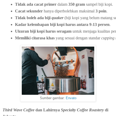
Tidak ada cacat primer
 dalam 
350 gram
 sampel biji kopi.
Cacat sekunder
 hanya diperbolehkan maksimal 
3 poin
.
Tidak boleh ada biji 
quaker
 (biji kopi yang belum matang 
Kadar kelembapan biji kopi harus antara 9-13 persen
.
Ukuran biji kopi harus seragam
 untuk menjaga kualitas p
Memiliki citarasa khas
 yang sesuai dengan standar 
cupping t
Sumber gambar:
Envato
Third Wave Coffee
dan Lahirnya
Specialty Coffee Roastery
di