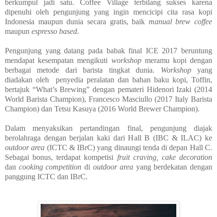
berkumpul jadi satu. Coffee Village terbilang sukses karena
dipenuhi oleh pengunjung yang ingin mencicipi cita rasa kopi
Indonesia maupun dunia secara gratis, baik
manual brew coffee
maupun
espresso based.
Pengunjung yang datang pada babak final ICE 2017 beruntung
mendapat kesempatan mengikuti
workshop
meramu kopi dengan
berbagai metode dari barista tingkat dunia.
Workshop
yang
diadakan oleh penyedia peralatan dan bahan baku kopi, Toffin,
bertajuk “What’s Brewing” dengan pemateri Hidenori Izaki (2014
World Barista Champion), Francesco Masciullo (2017 Italy Barista
Champion) dan Tetsu Kasuya (2016 World Brewer Champion).
Dalam menyaksikan pertandingan final, pengunjung diajak
berolahraga dengan berjalan kaki dari Hall B (IBC & ILAC) ke
outdoor area
(ICTC & IBrC) yang dinaungi tenda di depan Hall C.
Sebagai bonus, terdapat kompetisi
fruit craving, cake decoration
dan
cooking competition
di
outdoor area
yang berdekatan dengan
panggung ICTC dan IBrC.