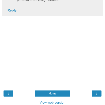
Reply
‹
›
Home
View web version