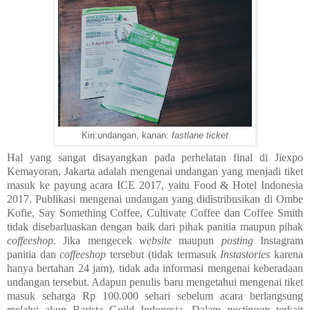
Kiri:undangan, kanan:
fastlane ticket
Hal yang sangat disayangkan pada perhelatan final di Jiexpo
Kemayoran, Jakarta adalah mengenai undangan yang menjadi tiket
masuk ke payung acara ICE 2017, yaitu Food & Hotel Indonesia
2017. Publikasi mengenai undangan yang didistribusikan di Ombe
Kofie, Say Something Coffee, Cultivate Coffee dan Coffee Smith
tidak disebarluaskan dengan baik dari pihak panitia maupun pihak
coffeeshop
. Jika mengecek
website
maupun
posting
Instagram
panitia dan
coffeeshop
tersebut (tidak termasuk
Instastories
karena
hanya bertahan 24 jam), tidak ada informasi mengenai keberadaan
undangan tersebut. Adapun penulis baru mengetahui mengenai tiket
masuk seharga Rp 100.000 sehari sebelum acara berlangsung
melalui akun Barista Guild Indonesia. Dalam
postingan
terkait