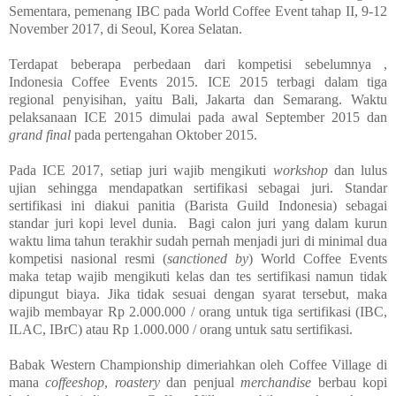
Sementara, pemenang IBC pada World Coffee Event tahap II, 9-12
November 2017, di Seoul, Korea Selatan.
Terdapat beberapa perbedaan dari kompetisi sebelumnya ,
Indonesia Coffee Events 2015. ICE 2015 terbagi dalam tiga
regional penyisihan, yaitu Bali, Jakarta dan Semarang. Waktu
pelaksanaan ICE 2015 dimulai pada awal September 2015 dan
grand final
pada pertengahan Oktober 2015.
Pada ICE 2017, setiap juri wajib mengikuti
workshop
dan lulus
ujian sehingga mendapatkan sertifikasi sebagai juri. Standar
sertifikasi ini diakui panitia (Barista Guild Indonesia) sebagai
standar juri kopi level dunia. Bagi calon juri yang dalam kurun
waktu lima tahun terakhir sudah pernah menjadi juri di minimal dua
kompetisi nasional resmi (
sanctioned by
) World Coffee Events
maka tetap wajib mengikuti kelas dan tes sertifikasi namun tidak
dipungut biaya. Jika tidak sesuai dengan syarat tersebut, maka
wajib membayar Rp 2.000.000 / orang untuk tiga sertifikasi (IBC,
ILAC, IBrC) atau Rp 1.000.000 / orang untuk satu sertifikasi.
Babak Western Championship dimeriahkan oleh Coffee Village di
mana
coffeeshop
,
roastery
dan penjual
merchandise
berbau kopi